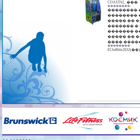
COASTAL, ���
��������:
�������� �
�������� 
����� �� 
������� �
������� �
����� �� �
���� ����
��������:
813x864x2032(��)