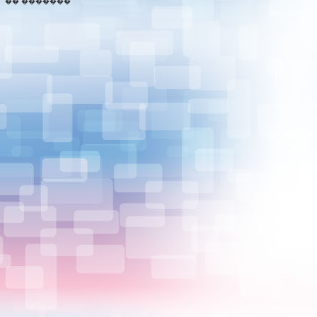
�� �������