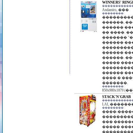
WINNERS' RING
������������
Andamiro, ���
��������:
���������
������, �
������ ��
�� ����. 
������� "�
������ ��
���������
������ ��
������. ��
����� ���
���������
������ ��
���� � ��
�������.
��������:
850x980x1879 (��
STACK`N`GRAB
������������
LAI, �����
��������:
����-����
���������
��� �����
����� ���
���������