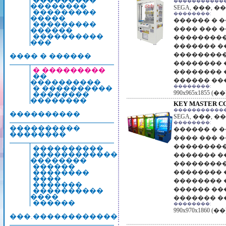
���������
������������
��������
SEGA, ���, 
���������
��������:
�����
������ � 
���������
���� ��� 
������
����������
���������!
���
������� �
���������
���� � ������
�������� 
� ���������
�������� 
��
������ ��
����������
��������:
� ����������
990x965x1855 (��
��������
��������
KEY MASTER C
������������
����������
SEGA, ���, 
��������:
����������
������ � 
��������
���� ��� 
���������!
����������
������������
������� �
��������
���������
������
�������� 
��������
����
�������� 
�������
������ ���
����������
����
������� �
������
��������:
990x970x1860 (��
���.������������