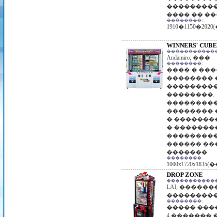
���������
���� �� ��
��������:
1910�1150�2020
WINNERS' CUB
������������
Andamiro, ���
��������:
���� � ��
�������� 
���������
��������,
���������
�������� 
� �������
� �������
���������
������ ��
�������.
��������:
1000x1720x1835(�
DROP ZONE
������������
LAI, ������
��������
��������:
����� ���
4 ������� 