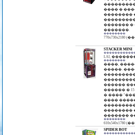
���������
���� � ��
�������� 
��������
������� �
�������.
��������:
770x730x2180 (��
STACKER MINI
������������
LAI, �����
��������:
����, ���
�����. ��
��������
���������
������ ��
������ � 15
� ���� "���
���� ����
���������
�������� 
������� �
��������:
610x540x1780 (��
SPIDER BOT
������������