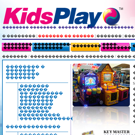
�������� ��������. ������ � ������ ��������� - 
� ��������
|
������� �� ������
|
�������
|
���
�����������
���������������
����-
�����������
�������
��������
���������
�������
/
��������������� ��������
/
����-
�������� �
�������
��������
�������
�������
�������
�� ��������
���������
��������
��������
��������
�������
����������
�������������
�������������
KEY MASTER