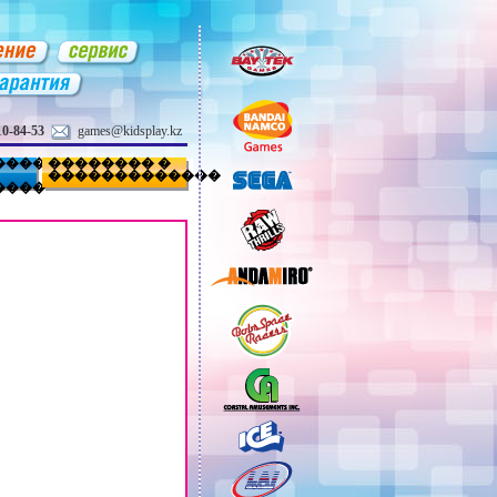
10-84-53
games@kidsplay.kz
����
�������� �
�������������
����