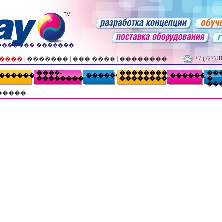
������� �������
+7 (727)
3
�����
|
�������
|
��� ����
|
��������
���
����-
������������
��
���������
�������
��������
�����������
���������
�
��
�����