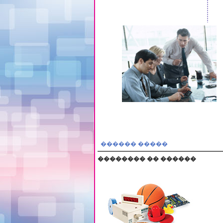
������ �����
�������� �� ������