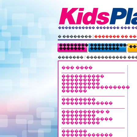
����������� ������� ��� �
� ��������
|
������� �� �
�����������
������������
��
�������
��������
�������
/ ����������� ��
��� ����
����������
���������
���������
����������������
������
��������
������������
���������� �
��������
������������
���������
������
������������