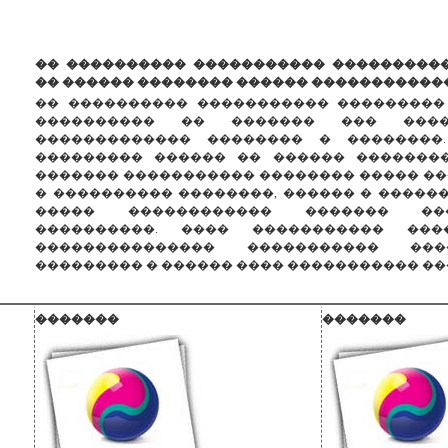
�� ���������� ����������� ���������
�� ������ �������� ������ �����������
�� ���������� ����������� ���������
���������� �� ������� ��� �����
������������� �������� � ��������
��������� ������ �� ������ ��������
������� ����������� �������� ����� ��
� ���������� ��������, ������ � ������
����� ������������ ������� ��
����������. ���� ����������� ���
��������������� ����������� ��
��������� � ������ ���� ����������� ��
�������
�������