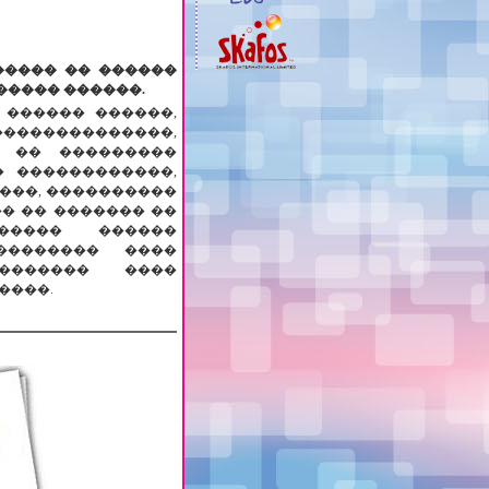
����� �� ������
����� ������.
 ������ ������,
������������,
. �� ���������
 ������������,
���, ����������
� �� ������� ��
����� ������
�������� ����
�������� ����
����.