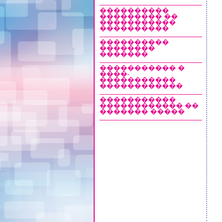
����������
��������� ��
�����������
����������
����������
��������
�������
����������� �
����-
�����������
������������
�����������
������������ ��
������� �����