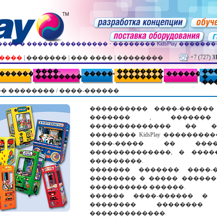
�� � ������ ��������� - �������� KidsPlay ������
+7 (727)
3
�����
|
�������
|
��� ����
|
��������
���
����-
������������
��
���������
�������
��������
�����������
���������
�
��
� ��������
/
����-������
���������� ����-������
������� , ������
�������������� �� �
�������� KidsPlay �������
����-����� �� ���
��������������, � ����
���������.
������� ������� ����-
�������� � ����� ������
���������� ������.
������ ����-������ � Ki
�������� ��������
�������������.