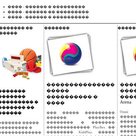
���� - ������ � ���������
���� - ������ �� ���������
���� - ������ � ����������
������� ��
�������
�����
�����
���������������
���
�����
���
�������
�������
���������� �
����
��������� �
Arena
����
������� ��
Omni
������
��� ����� ���������
����
������ ��������
����
�������� � �������
������� �����
����
������������� PlayBox ��
��������� �
����
�������� KidsPlay. �����
�������������