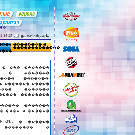
���
10-84-53
games@kidsplay.kz
����
�������� �
�������������
����
 � ��� �������
� � �������
���� �������.
��� ������� �����
���� �������
����� ��������
������ �������
� ���� � ������
dsPlay � ������
 �������� �