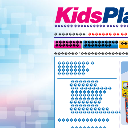
������ ���������� ����-����
� ��������
|
������� �� �
�����������
������������
��
�������
��������
�������
/
��������������
�������� �
�������
��������
�������
�������
�������
�� ��������
���������
��������
��������
��������
�������
����������
�������������
�������������