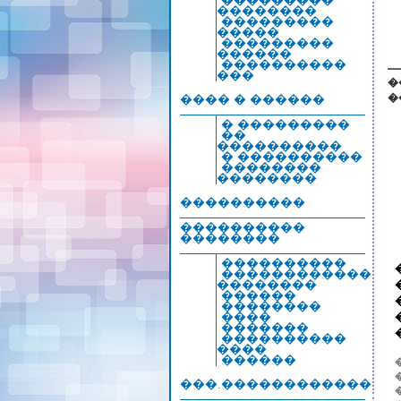
���������
��������
���������
�����
���������
������
����������
���
�
�
���� � ������
� ���������
��
����������
� ����������
��������
��������
����������
����������
��������
����������
������������
��������
������
��������
����
�������
����������
����
������
���.������������