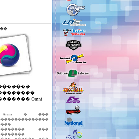
��
�������
��������
������ Omni
 Arena � ���
���������������
����
��������, ���
��������